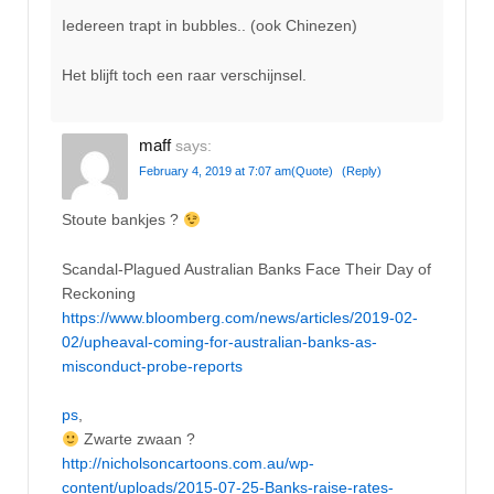
Iedereen trapt in bubbles.. (ook Chinezen)
Het blijft toch een raar verschijnsel.
maff
says:
February 4, 2019 at 7:07 am
(Quote)
(Reply)
Stoute bankjes ?
Scandal-Plagued Australian Banks Face Their Day of
Reckoning
https://www.bloomberg.com/news/articles/2019-02-
02/upheaval-coming-for-australian-banks-as-
misconduct-probe-reports
ps
,
Zwarte zwaan ?
http://nicholsoncartoons.com.au/wp-
content/uploads/2015-07-25-Banks-raise-rates-