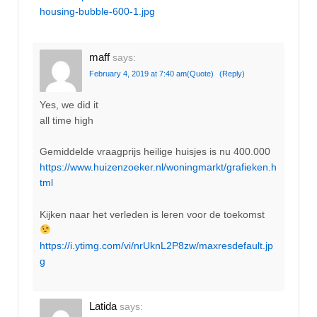
housing-bubble-600-1.jpg
maff
says:
February 4, 2019 at 7:40 am
(Quote)
(Reply)
Yes, we did it
all time high
Gemiddelde vraagprijs heilige huisjes is nu 400.000
https://www.huizenzoeker.nl/woningmarkt/grafieken.h
tml
Kijken naar het verleden is leren voor de toekomst
https://i.ytimg.com/vi/nrUknL2P8zw/maxresdefault.jp
g
Latida
says: