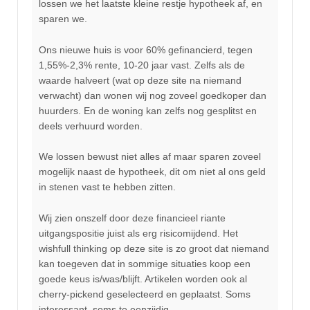
lossen we het laatste kleine restje hypotheek af, en
sparen we.
Ons nieuwe huis is voor 60% gefinancierd, tegen
1,55%-2,3% rente, 10-20 jaar vast. Zelfs als de
waarde halveert (wat op deze site na niemand
verwacht) dan wonen wij nog zoveel goedkoper dan
huurders. En de woning kan zelfs nog gesplitst en
deels verhuurd worden.
We lossen bewust niet alles af maar sparen zoveel
mogelijk naast de hypotheek, dit om niet al ons geld
in stenen vast te hebben zitten.
Wij zien onszelf door deze financieel riante
uitgangspositie juist als erg risicomijdend. Het
wishfull thinking op deze site is zo groot dat niemand
kan toegeven dat in sommige situaties koop een
goede keus is/was/blijft. Artikelen worden ook al
cherry-pickend geselecteerd en geplaatst. Soms
interessant, soms te eenzijdig.