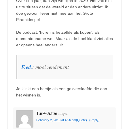
Over tien jaar, dan zijn we bijna in 2030. Het valt niet
uit te sluiten dat de wereld er dan anders uitziet. Ik
doe gewoon liever niet mee aan het Grote
Piramidespel.
De podcast: ‘huren is hetzelfde als kopen’, als
momentopname wel. Maar als de boel klapt ziet alles
er opeens heel anders uit.
Fred.
: mooi rendement
Je klinkt een beetje als een gokverslaafde die aan
het winnen is.
TurP-Jutter
says:
February 2, 2019 at 4:56 pm
(Quote)
(Reply)