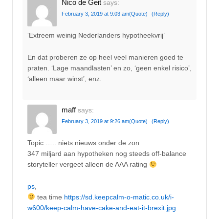
Nico de Geit
says:
February 3, 2019 at 9:03 am
(Quote)
(Reply)
‘Extreem weinig Nederlanders hypotheekvrij’
En dat proberen ze op heel veel manieren goed te
praten. ‘Lage maandlasten’ en zo, ‘geen enkel risico’,
‘alleen maar winst’, enz.
maff
says:
February 3, 2019 at 9:26 am
(Quote)
(Reply)
Topic ….. niets nieuws onder de zon
347 miljard aan hypotheken nog steeds off-balance
storyteller vergeet alleen de AAA rating
ps
,
tea time
https://sd.keepcalm-o-matic.co.uk/i-
w600/keep-calm-have-cake-and-eat-it-brexit.jpg