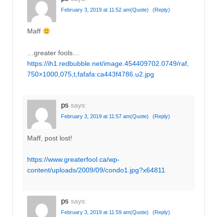
February 3, 2019 at 11:52 am
(Quote)
(Reply)
Maff
…greater fools…
https://ih1.redbubble.net/image.454409702.0749/raf,
750×1000,075,t,fafafa:ca443f4786.u2.jpg
ps
says:
February 3, 2019 at 11:57 am
(Quote)
(Reply)
Maff, post lost!
https://www.greaterfool.ca/wp-
content/uploads/2009/09/condo1.jpg?x64811
ps
says:
February 3, 2019 at 11:59 am
(Quote)
(Reply)