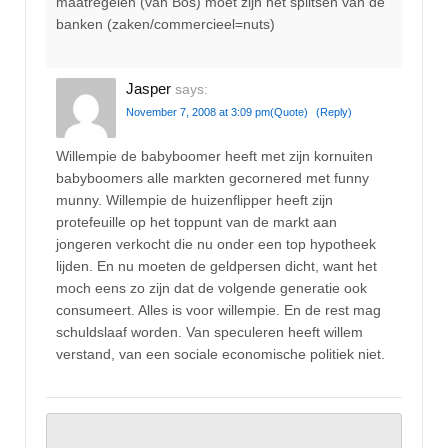
maatregelen (van Bos) moet zijn het splitsen van de
banken (zaken/commercieel=nuts)
Jasper
says:
November 7, 2008 at 3:09 pm
(Quote)
(Reply)
Willempie de babyboomer heeft met zijn kornuiten
babyboomers alle markten gecornered met funny
munny. Willempie de huizenflipper heeft zijn
protefeuille op het toppunt van de markt aan
jongeren verkocht die nu onder een top hypotheek
lijden. En nu moeten de geldpersen dicht, want het
moch eens zo zijn dat de volgende generatie ook
consumeert. Alles is voor willempie. En de rest mag
schuldslaaf worden. Van speculeren heeft willem
verstand, van een sociale economische politiek niet.