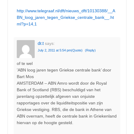
http://www.telegraaf.nl/dft/nieuws_dft/10130388/__A
BN_loog_jaren_tegen_Griekse_centrale_bank__.ht
ml?p=14,1
dr.t
says:
July 2, 2011 at 5:54 pm
(Quote)
(Reply)
of te wel
’ABN loog jaren tegen Griekse centrale bank’ door
Bart Mos
AMSTERDAM – ABN Amro wordt door de Royal
Bank of Scotland (RBS) beschuldigd van het
jarenlang opzettelijk afgeven van onjuiste
rapportages over de liquiditeitspositie van zijn
Griekse vestiging. RBS, die de bank in Athene van
ABN overnam, heeft de centrale bank in Griekenland
hiervan op de hoogte gesteld.