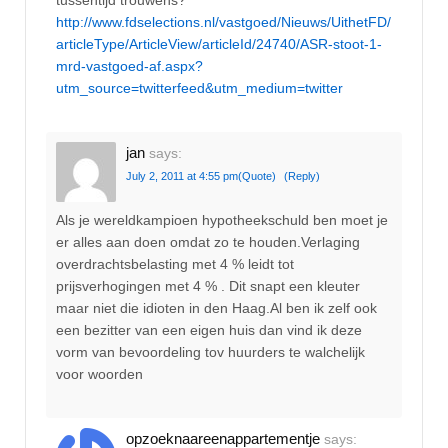
tussentijd trouwens?
http://www.fdselections.nl/vastgoed/Nieuws/UithetFD/
articleType/ArticleView/articleId/24740/ASR-stoot-1-
mrd-vastgoed-af.aspx?
utm_source=twitterfeed&utm_medium=twitter
jan
says:
July 2, 2011 at 4:55 pm
(Quote)
(Reply)
Als je wereldkampioen hypotheekschuld ben moet je
er alles aan doen omdat zo te houden.Verlaging
overdrachtsbelasting met 4 % leidt tot
prijsverhogingen met 4 % . Dit snapt een kleuter
maar niet die idioten in den Haag.Al ben ik zelf ook
een bezitter van een eigen huis dan vind ik deze
vorm van bevoordeling tov huurders te walchelijk
voor woorden
opzoeknaareenappartementje
says: