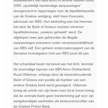
Medewerkers van ABN Amro in Athene hebben sinds
2005 „opzettelijk handmatige aanpassingen”
doorgevoerd in rapportages over de liquiditeitspositie
van de Griekse vestiging, stelt Ireen Koevoets,
advocaat van RBS. Hun bedoeling was dat hiermee
het door de Bank of Greece vereiste minimum
liquiditeitsniveau „sowieso gehaald” werd. De
afgelopen twee jaar gebeurden de illegale
aanpassingen eveneens onder verantwoordelijkheid
van RBS zelf. Een geheim onderzoeksrapport van de
Sensitive Investigation Unit van RBS toont dit aan.
Het schandaal kwam bij toeval aan het licht, doordat
de voormalige topman van ABN Amro Griekenland,
Ruud Oldeman, onlangs door de toezichthoudende
Bank of Greece een positie als bankier van een
andere Griekse bank werd geweigerd. Oldeman
kreeg de schrik van zijn leven toen hij te horen kreeg
dat de centrale bank geen toestemming gaf voor zijn
aangekondigde aantreden als bestuursvoorzitter van
de Griekse Proton Bank.