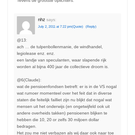
Tevens de grootste oplichters.
nhz
says:
July 2, 2011 at 7:22 pm
(Quote)
(Reply)
@13:
ach … de tulpenbollenmanie, de windhandel,
legiolease enz. enz.
een landje van speculanten, waar slapende rijk
worden al bijna 400 jaar de collectieve droom is.
@6(Claude):
wat de pensioenfondsen betreft: er is in de VS nogal
wat rumoer momenteel over het feit dat in diverse
staten die feitelijk failliet zijn nu blijkt dat nogal wat
mensen uit het onderwijs (en ongetwijfeld ook uit
andere overheids takken) pensioenen blijken te
hebben die 10, 20 or zelfs 30 miljoen dollar
bedragen.
Het zou me niet verbazen als wij daar ook naar toe