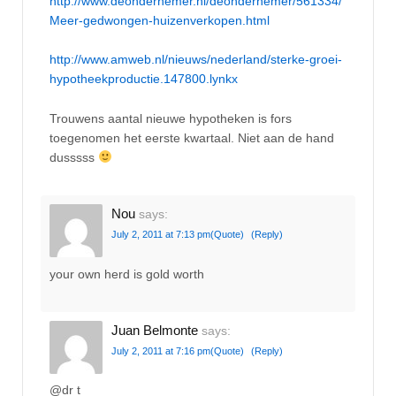
http://www.deondernemer.nl/deondernemer/561334/
Meer-gedwongen-huizenverkopen.html
http://www.amweb.nl/nieuws/nederland/sterke-groei-
hypotheekproductie.147800.lynkx
Trouwens aantal nieuwe hypotheken is fors
toegenomen het eerste kwartaal. Niet aan de hand
dusssss
Nou
says:
July 2, 2011 at 7:13 pm
(Quote)
(Reply)
your own herd is gold worth
Juan Belmonte
says:
July 2, 2011 at 7:16 pm
(Quote)
(Reply)
@dr t