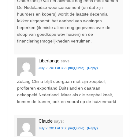
Onderzoekje vat het allemaal nog eens mooi samen.
De Nedelandse woonconsument (en dat zijn
huurders en kopers) wordt de laatste decennia
lekker uitgeperst: het aanbod van woningen
beperken (ik miste alleen nog gegevens over de
sloop van goedkope wbv huizen) en de
financieringsmogelijkheden verruimen.
Libertango
says:
July 2, 2011 at 3:22 pm
(Quote)
(Reply)
Zolang China blijft doorgaan met zijn zeepbel,
profiteren exportland Duitsland en daaraan
gekoppeld Nederland. Maar als die zeepbel knalt,
komen de tranen, ook en vooral op de huizenmarkt.
Claude
says:
July 2, 2011 at 3:38 pm
(Quote)
(Reply)