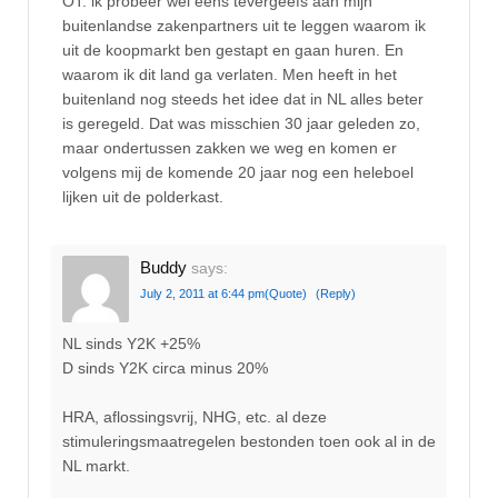
OT: ik probeer wel eens tevergeefs aan mijn
buitenlandse zakenpartners uit te leggen waarom ik
uit de koopmarkt ben gestapt en gaan huren. En
waarom ik dit land ga verlaten. Men heeft in het
buitenland nog steeds het idee dat in NL alles beter
is geregeld. Dat was misschien 30 jaar geleden zo,
maar ondertussen zakken we weg en komen er
volgens mij de komende 20 jaar nog een heleboel
lijken uit de polderkast.
Buddy
says:
July 2, 2011 at 6:44 pm
(Quote)
(Reply)
NL sinds Y2K +25%
D sinds Y2K circa minus 20%
HRA, aflossingsvrij, NHG, etc. al deze
stimuleringsmaatregelen bestonden toen ook al in de
NL markt.