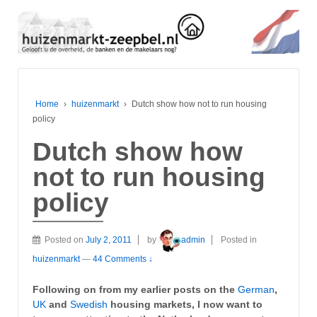
Home
›
huizenmarkt
›
Dutch show how not to run housing
policy
Dutch show how
not to run housing
policy
Posted on
July 2, 2011
by
admin
Posted in
huizenmarkt
—
44 Comments ↓
Following on from my earlier posts on the
German
,
UK
and
Swedish
housing markets, I now want to