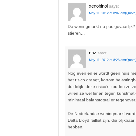
xenobinol
says:
May 11, 2012 at 8:07 am
(Quote
De woningmarkt nu pas gevaarlijk? Ik
stieren…
nhz
says:
May 11, 2012 at 8:23 am
(Quote
Nog even en er wordt geen huis mee
het risico draagt, kortom belasting
duidelijk: deze risico’s zouden ze 
willen ze wel lenen tegen kunstmat
minimaal balanstotaal er tegenover
De Nederlandse woningmarkt wordt 
Delta Lloyd failliet zijn, die blijk
hebben.