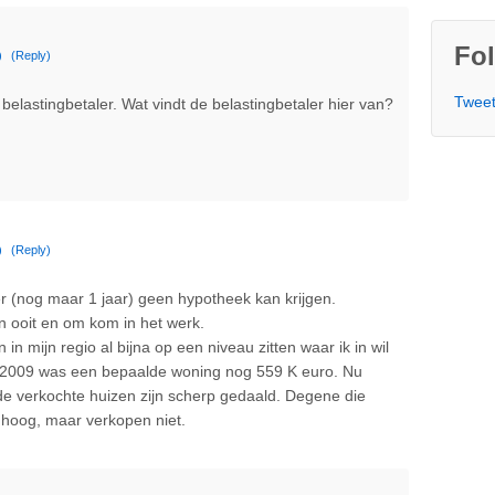
Fol
)
(Reply)
Tweet
belastingbetaler. Wat vindt de belastingbetaler hier van?
)
(Reply)
er (nog maar 1 jaar) geen hypotheek kan krijgen.
 ooit en om kom in het werk.
n mijn regio al bijna op een niveau zitten waar ik in wil
n 2009 was een bepaalde woning nog 559 K euro. Nu
 de verkochte huizen zijn scherp gedaald. Degene die
 hoog, maar verkopen niet.