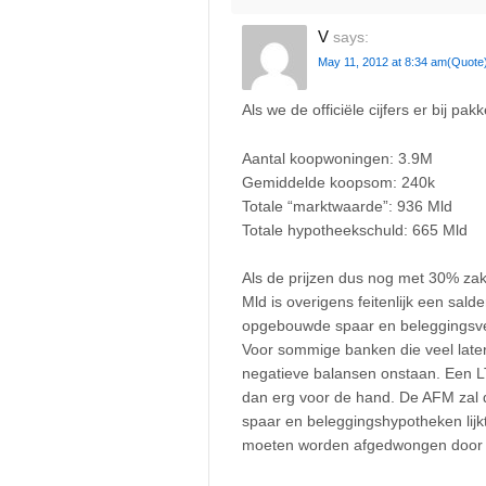
V
says:
May 11, 2012 at 8:34 am
(Quote
Als we de officiële cijfers er bij pak
Aantal koopwoningen: 3.9M
Gemiddelde koopsom: 240k
Totale “marktwaarde”: 936 Mld
Totale hypotheekschuld: 665 Mld
Als de prijzen dus nog met 30% zak
Mld is overigens feitenlijk een sal
opgebouwde spaar en beleggingsv
Voor sommige banken die veel later i
negatieve balansen onstaan. Een L
dan erg voor de hand. De AFM zal 
spaar en beleggingshypotheken lijkt 
moeten worden afgedwongen door b