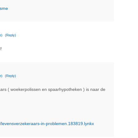
tisme
e)
(Reply)
!
e)
(Reply)
ars ( woekerpolissen en spaarhypotheken ) is naar de
a/levensverzekeraars-in-problemen.183819.lynkx