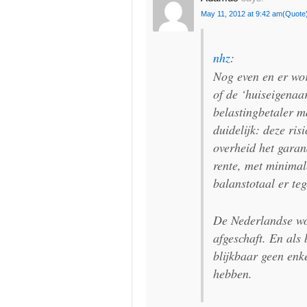
May 11, 2012 at 9:42 am
(Quote
nhz
:
Nog even en er wo
of de ‘huiseigenaar
belastingbetaler m
duidelijk: deze ri
overheid het garan
rente, met minima
balanstotaal er te
De Nederlandse wo
afgeschaft. En als b
blijkbaar geen enk
hebben.