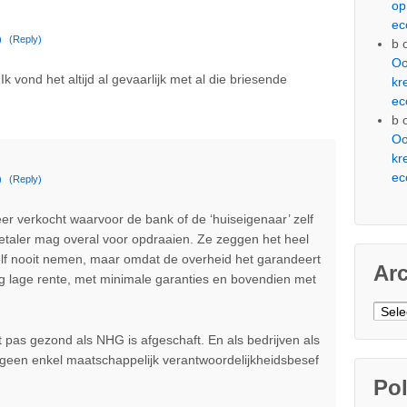
op
ec
)
(Reply)
b
Oo
 vond het altijd al gevaarlijk met al die briesende
kr
ec
b
Oo
kr
ec
)
(Reply)
r verkocht waarvoor de bank of de ‘huiseigenaar’ zelf
betaler mag overal voor opdraaien. Ze zeggen het heel
zelf nooit nemen, maar omdat de overheid het garandeert
Ar
ig lage rente, met minimale garanties en bovendien met
.
Arch
pas gezond als NHG is afgeschaft. En als bedrijven als
baar geen enkel maatschappelijk verantwoordelijkheidsbesef
Pol