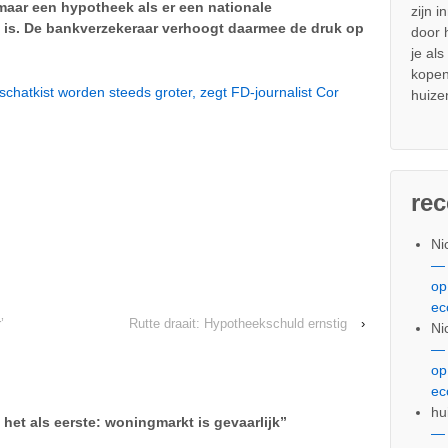
 maar een hypotheek als er een nationale
zijn i
is. De bankverzekeraar verhoogt daarmee de druk op
door
je al
kopen
schatkist worden steeds groter, zegt FD-journalist Cor
huize
re
Ni
— 
op
ec
’
Rutte draait: Hypotheekschuld ernstig
›
Ni
— 
op
ec
hu
 het als eerste: woningmarkt is gevaarlijk
”
— 