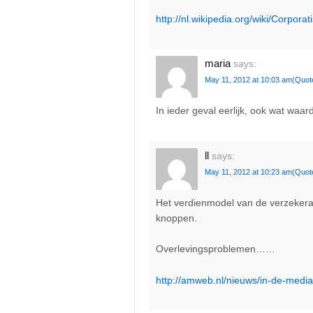
http://nl.wikipedia.org/wiki/Corpora
maria
says:
May 11, 2012 at 10:03 am
(Quot
In ieder geval eerlijk, ook wat waard
ll
says:
May 11, 2012 at 10:23 am
(Quot
Het verdienmodel van de verzekera
knoppen.
Overlevingsproblemen……
http://amweb.nl/nieuws/in-de-medi