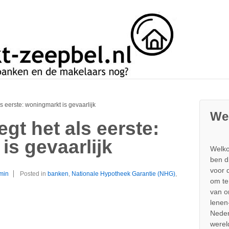
ls eerste: woningmarkt is gevaarlijk
We
egt het als eerste:
is gevaarlijk
Welko
ben d
voor 
min
Posted in
banken
,
Nationale Hypotheek Garantie (NHG)
,
om te
van 
lenen
Neder
werel