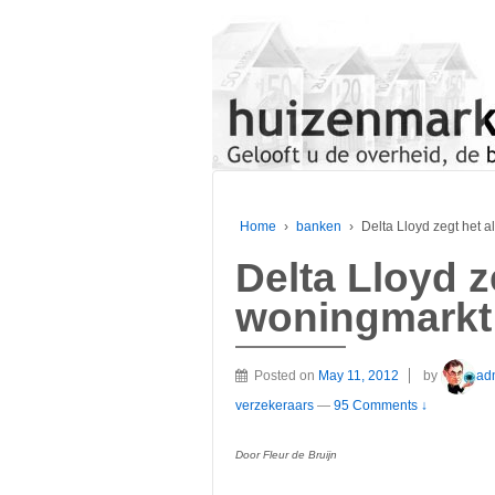
Home
›
banken
›
Delta Lloyd zegt het a
Delta Lloyd z
woningmarkt 
Posted on
May 11, 2012
by
ad
verzekeraars
—
95 Comments ↓
Door Fleur de Bruijn