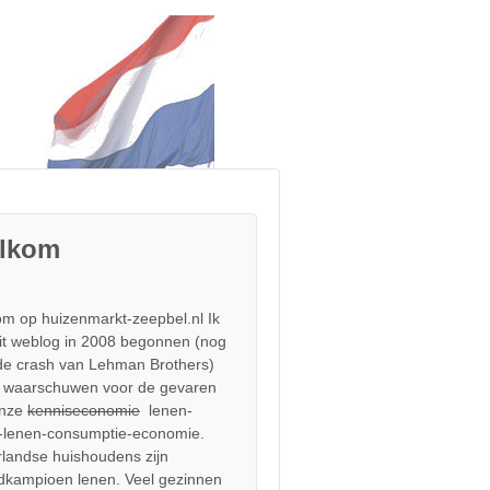
lkom
m op huizenmarkt-zeepbel.nl Ik
it weblog in 2008 begonnen (nog
de crash van Lehman Brothers)
 waarschuwen voor de gevaren
onze
kenniseconomie
lenen-
-lenen-consumptie-economie.
landse huishoudens zijn
dkampioen lenen. Veel gezinnen