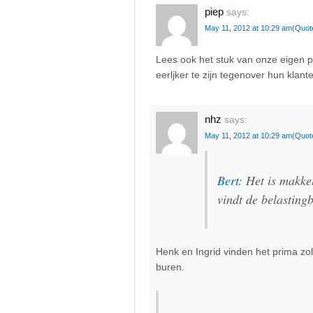
piep
says:
May 11, 2012 at 10:29 am
(Quot
Lees ook het stuk van onze eigen 
eerljker te zijn tegenover hun klan
nhz
says:
May 11, 2012 at 10:29 am
(Quot
Bert
: Het is makke
vindt de belasting
Henk en Ingrid vinden het prima zo
buren.