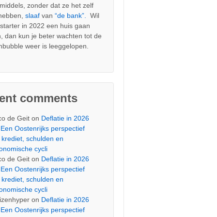
nmiddels, zonder dat ze het zelf
 hebben,
slaaf
van
“de bank”.
Wil
s starter in 2022 een huis gaan
, dan kun je beter wachten tot de
nbubble weer is leeggelopen.
cent comments
co de Geit
on
Deflatie in 2026
Een Oostenrijks perspectief
 krediet, schulden en
onomische cycli
co de Geit
on
Deflatie in 2026
Een Oostenrijks perspectief
 krediet, schulden en
onomische cycli
izenhyper
on
Deflatie in 2026
Een Oostenrijks perspectief