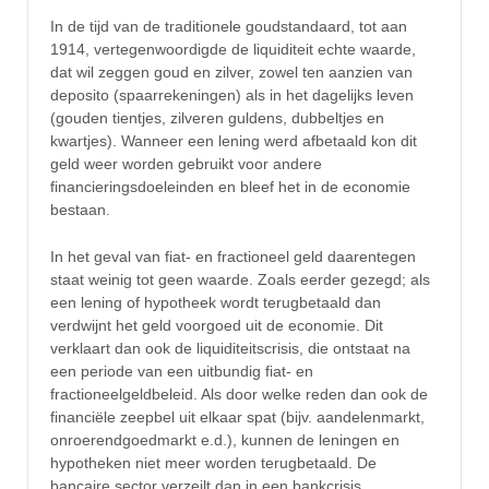
In de tijd van de traditionele goudstandaard, tot aan
1914, vertegenwoordigde de liquiditeit echte waarde,
dat wil zeggen goud en zilver, zowel ten aanzien van
deposito (spaarrekeningen) als in het dagelijks leven
(gouden tientjes, zilveren guldens, dubbeltjes en
kwartjes). Wanneer een lening werd afbetaald kon dit
geld weer worden gebruikt voor andere
financieringsdoeleinden en bleef het in de economie
bestaan.
In het geval van fiat- en fractioneel geld daarentegen
staat weinig tot geen waarde. Zoals eerder gezegd; als
een lening of hypotheek wordt terugbetaald dan
verdwijnt het geld voorgoed uit de economie. Dit
verklaart dan ook de liquiditeitscrisis, die ontstaat na
een periode van een uitbundig fiat- en
fractioneelgeldbeleid. Als door welke reden dan ook de
financiële zeepbel uit elkaar spat (bijv. aandelenmarkt,
onroerendgoedmarkt e.d.), kunnen de leningen en
hypotheken niet meer worden terugbetaald. De
bancaire sector verzeilt dan in een bankcrisis,