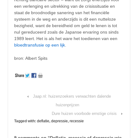
een verlenging en uitrekking van de crisissituatie en
staat de broodnodige sanering van het financiële
systeem in de weg en anderzijds is dit een nutteloze
bezigheid, want de bereidheid om geld te lenen is tot
nul gereduceerd zoals de Japanse ervaring ons sinds
1989 leert. Het is als het ware het toedienen van een
bloedtransfusie op een lijk
.
bron: Albert Spits
‹
Jaap.nl: huizenzoekers verwachten dalende
huizenprijzen
Dure huizen voorbode ernstige crisis
›
Tagged with:
deflatie
,
depressie
,
recessie
9 comments on “
Deflatie, recessie of depressie wie