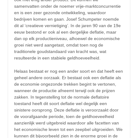
samenvatten onder de noemer vrije-marktconcurrentie
en is een zeer gezonde ontwikkeling, waardoor
bedrijven komen en gaan. Josef Schumpeter noemde
dit al ‘creatieve vernietiging’. In de jaren 90 van de 19e
eeuw bestond er ook al een dergelijke deflatie, maar
dan op elk productieniveau, alhoewel de economische
groei niet werd aangetast, omdat toen nog de
traditionele goudstandaard van kracht was, wat
resulteerde in een stabiele geldhoeveelheid.
Helaas bestaat er nog een ander soort en dat heeft een
geheel andere oorzaak. Er bestaat ook een deflatie als
de economie ongezonde trekken begint te vertonen,
wanneer de productie afneemt terwijl ook de prijzen
zakken. In tegenstelling tot de normale deflatoire
toestand heeft dit soort deflatie wel degelijk een
sinistere oorsprong. Deze deflatie is veroorzaakt door
de voorafgaande periode, toen de geldhoeveelheid
aanzienlijk werd uitgebreid waardoor alle facetten van
het economische leven tot een zeepbel uitgroeiden. We
kunnen dit bijvoorbeeld zien in de enorme groei in de