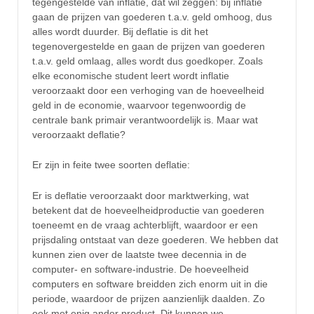
tegengestelde van inflatie, dat wil zeggen: bij inflatie
gaan de prijzen van goederen t.a.v. geld omhoog, dus
alles wordt duurder. Bij deflatie is dit het
tegenovergestelde en gaan de prijzen van goederen
t.a.v. geld omlaag, alles wordt dus goedkoper. Zoals
elke economische student leert wordt inflatie
veroorzaakt door een verhoging van de hoeveelheid
geld in de economie, waarvoor tegenwoordig de
centrale bank primair verantwoordelijk is. Maar wat
veroorzaakt deflatie?
Er zijn in feite twee soorten deflatie:
Er is deflatie veroorzaakt door marktwerking, wat
betekent dat de hoeveelheidproductie van goederen
toeneemt en de vraag achterblijft, waardoor er een
prijsdaling ontstaat van deze goederen. We hebben dat
kunnen zien over de laatste twee decennia in de
computer- en software-industrie. De hoeveelheid
computers en software breidden zich enorm uit in die
periode, waardoor de prijzen aanzienlijk daalden. Zo
ook met enig ander product. Dit kunnen we