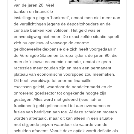
van de jaren 20. Veel
banken en financiële
instellingen gingen ‘bankroet’, omdat men niet meer aan
de verplichtingen jegens de depositohouders en de
centrale banken kon voldoen. Het geld was er
eenvoudigweg niet meer. De exact zelfde situatie speelt
zich nu opnieuw af vanwege de enorme
geldhoeveelheidexpansie die zich heeft voorgedaan in
de Verenigde Staten en Europa tijdens de jaren 90, die
men de ‘nieuwe economie’ noemde, omdat er geen
recessies meer zouden zijn en men een permanent
plateau van economische voorspoed zou meemaken.
Dit heeft wereldwijd tot enorme financiële
excessen geleid, waardoor de aandelenmarkt en de
onroerend goedsector tot ongekende hoogte zijn
gestegen. Alles werd met geleend (lees fiat- en
fractioneel) geld gefinancierd tot aan overnames en
fusies van bedrijven aan toe. Al deze schulden moeten
worden afbetaald, maar dit kan alleen in een situatie
met stijgende prijzen waardoor de waarde van de
schulden afneemt. Vanuit deze optiek wordt deflatie als