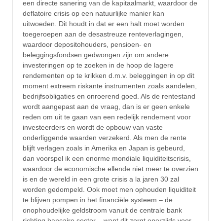
een directe sanering van de kapitaalmarkt, waardoor de
deflatoire crisis op een natuurlijke manier kan
uitwoeden. Dit houdt in dat er een halt moet worden
toegeroepen aan de desastreuze renteverlagingen,
waardoor depositohouders, pensioen- en
beleggingsfondsen gedwongen zijn om andere
investeringen op te zoeken in de hoop de lagere
rendementen op te krikken d.m.v. beleggingen in op dit
moment extreem riskante instrumenten zoals aandelen,
bedrijfsobligaties en onroerend goed. Als de rentestand
wordt aangepast aan de vraag, dan is er geen enkele
reden om uit te gaan van een redelijk rendement voor
investeerders en wordt de opbouw van vaste
onderliggende waarden verzekerd. Als men de rente
blijft verlagen zoals in Amerika en Japan is gebeurd,
dan voorspel ik een enorme mondiale liquiditeitscrisis,
waardoor de economische ellende niet meer te overzien
is en de wereld in een grote crisis a la jaren 30 zal
worden gedompeld. Ook moet men ophouden liquiditeit
te blijven pompen in het financiële systeem – de
onophoudelijke geldstroom vanuit de centrale bank
richting bancaire sector – want dit zorgt enerzijds voor