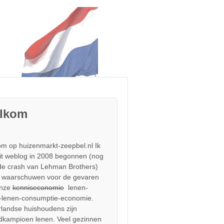
lkom
m op huizenmarkt-zeepbel.nl Ik
it weblog in 2008 begonnen (nog
de crash van Lehman Brothers)
 waarschuwen voor de gevaren
onze
kenniseconomie
lenen-
-lenen-consumptie-economie.
landse huishoudens zijn
dkampioen lenen. Veel gezinnen