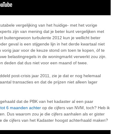
tabele vergelijking van het huidige- met het vorige
experts zijn van mening dat je beter kunt vergelijken met
het buitengewoon turbulente 2012 kun je wellicht beter
eder geval is een stijgende lijn in het derde kwartaal niet
 vorig jaar voor de keuze stond om toen te kopen, óf te
euwe belastingregels in de woningmarkt verwerkt zou zijn.
n deden dat dus niet voor een maand of twee.
iddeld post-crisis jaar 2011, zie je dat er nog helemaal
antal transacties en dat de prijzen niet alleen lager
ngehaald dat de PBK van het kadaster al een paar
 tot 6 maanden achter
op de cijfers van NVM, toch? Heb ik
. Dus waarom zou je die cijfers aanhalen als er gister
ie de cijfers van het Kadaster hoogst achterhaald maken?