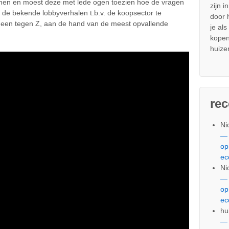
enen en moest deze met lede ogen toezien hoe de vragen
zijn i
 de bekende lobbyverhalen t.b.v. de koopsector te
door
 een tegen Z, aan de hand van de meest opvallende
je al
kopen
huize
re
Ni
— 
op
ec
Ni
— 
op
ec
hu
— 