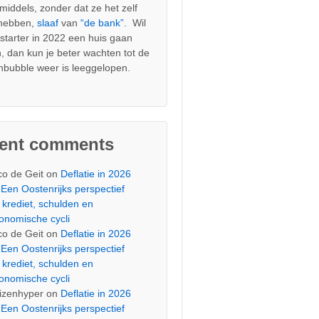
nmiddels, zonder dat ze het zelf
 hebben,
slaaf
van
“de bank”.
Wil
s starter in 2022 een huis gaan
, dan kun je beter wachten tot de
nbubble weer is leeggelopen.
cent comments
co de Geit
on
Deflatie in 2026
Een Oostenrijks perspectief
 krediet, schulden en
onomische cycli
co de Geit
on
Deflatie in 2026
Een Oostenrijks perspectief
 krediet, schulden en
onomische cycli
izenhyper
on
Deflatie in 2026
Een Oostenrijks perspectief