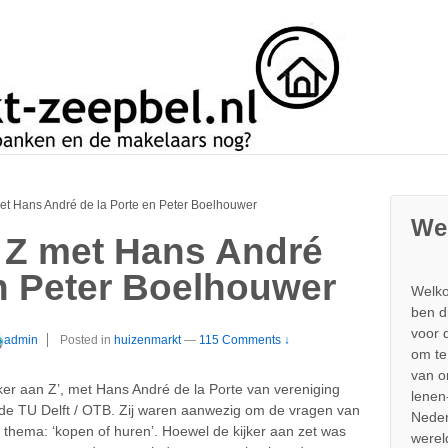
met Hans André de la Porte en Peter Boelhouwer
We
n Z met Hans André
en Peter Boelhouwer
Welko
ben d
voor 
admin
Posted in
huizenmarkt
—
115 Comments ↓
om te
van 
ker aan Z’, met Hans André de la Porte van vereniging
lenen
de TU Delft / OTB. Zij waren aanwezig om de vragen van
Neder
 thema: ‘kopen of huren’. Hoewel de kijker aan zet was
werel