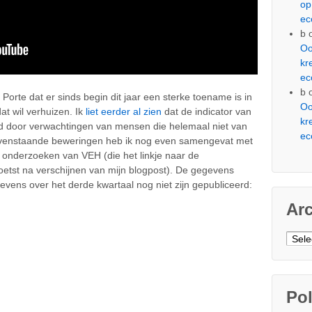
op
ec
b
Oo
kr
ec
b
a Porte dat er sinds begin dit jaar een sterke toename is in
Oo
at wil verhuizen. Ik
liet eerder al zien
dat de indicator van
kr
ed door verwachtingen van mensen die helemaal niet van
ec
bovenstaande beweringen heb ik nog even samengevat met
 onderzoeken van VEH (die het linkje naar de
tst na verschijnen van mijn blogpost). De gegevens
evens over het derde kwartaal nog niet zijn gepubliceerd:
Ar
Arch
Pol