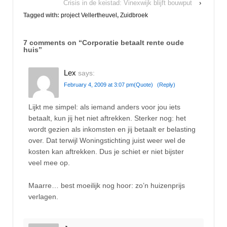
Crisis in de keistad: Vinexwijk blijft bouwput
›
Tagged with:
project Vellertheuvel
,
Zuidbroek
7 comments on “
Corporatie betaalt rente oude
huis
”
Lex
says:
February 4, 2009 at 3:07 pm
(Quote)
(Reply)
Lijkt me simpel: als iemand anders voor jou iets
betaalt, kun jij het niet aftrekken. Sterker nog: het
wordt gezien als inkomsten en jij betaalt er belasting
over. Dat terwijl Woningstichting juist weer wel de
kosten kan aftrekken. Dus je schiet er niet bijster
veel mee op.
Maarre… best moeilijk nog hoor: zo’n huizenprijs
verlagen.