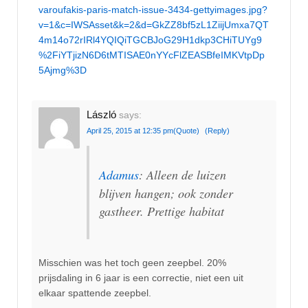
varoufakis-paris-match-issue-3434-gettyimages.jpg?
v=1&c=IWSAsset&k=2&d=GkZZ8bf5zL1ZiijUmxa7QT
4m14o72rIRl4YQIQiTGCBJoG29H1dkp3CHiTUYg9
%2FiYTjizN6D6tMTISAE0nYYcFlZEASBfeIMKVtpDp
5Ajmg%3D
László
says:
April 25, 2015 at 12:35 pm
(Quote)
(Reply)
Adamus
: Alleen de luizen
blijven hangen; ook zonder
gastheer. Prettige habitat
Misschien was het toch geen zeepbel. 20%
prijsdaling in 6 jaar is een correctie, niet een uit
elkaar spattende zeepbel.