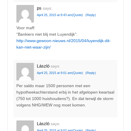
ps
says:
April 25, 2015 at 8:43 am
(Quote)
(Reply)
Voor maff:
“Bankiers niet blij met Luyendijk”:
http://www.gewoon-nieuws.nl/2015/04/luyendijk-dit-
kan-niet-waar-zijn/
László
says:
April 25, 2015 at 9:01 am
(Quote)
(Reply)
Per saldo maar 1500 personen met een
hypotheekachterstand erbij in het afgelopen kwartaal
(750 tot 1000 huishoudens?). En dat terwijl de storm
volgens NHG/WEW nog moet komen.
László
says:
April 25, 2015 at 9:02 am
(Quote)
(Reply)