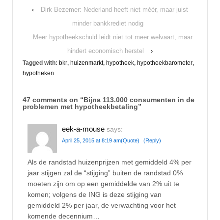
‹
Dirk Bezemer: Nederland heeft niet méér, maar juist
minder bankkrediet nodig
Meer hypotheekschuld leidt niet tot meer welvaart, maar
hindert economisch herstel
›
Tagged with:
bkr
,
huizenmarkt
,
hypotheek
,
hypotheekbarometer
,
hypotheken
47 comments on “
Bijna 113.000 consumenten in de
problemen met hypotheekbetaling
”
eek-a-mouse
says:
April 25, 2015 at 8:19 am
(Quote)
(Reply)
Als de randstad huizenprijzen met gemiddeld 4% per
jaar stijgen zal de “stijging” buiten de randstad 0%
moeten zijn om op een gemiddelde van 2% uit te
komen; volgens de ING is deze stijging van
gemiddeld 2% per jaar, de verwachting voor het
komende decennium…