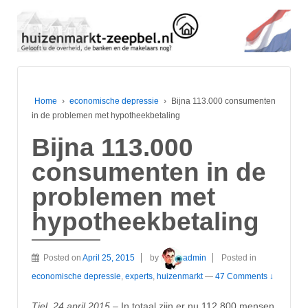
Home
›
economische depressie
›
Bijna 113.000 consumenten
in de problemen met hypotheekbetaling
Bijna 113.000
consumenten in de
problemen met
hypotheekbetaling
Posted on
April 25, 2015
by
admin
Posted in
economische depressie
,
experts
,
huizenmarkt
—
47 Comments ↓
Tiel, 24 april 2015
– In totaal zijn er nu 112.800 mensen