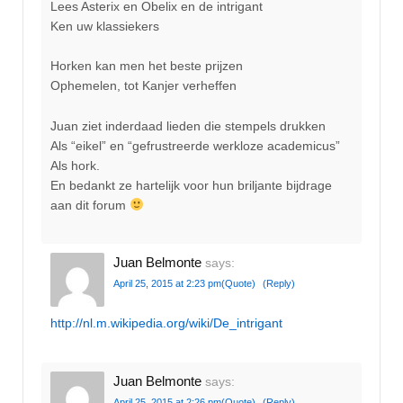
Lees Asterix en Obelix en de intrigant
Ken uw klassiekers
Horken kan men het beste prijzen
Ophemelen, tot Kanjer verheffen
Juan ziet inderdaad lieden die stempels drukken
Als “eikel” en “gefrustreerde werkloze academicus”
Als hork.
En bedankt ze hartelijk voor hun briljante bijdrage
aan dit forum
Juan Belmonte
says:
April 25, 2015 at 2:23 pm
(Quote)
(Reply)
http://nl.m.wikipedia.org/wiki/De_intrigant
Juan Belmonte
says:
April 25, 2015 at 2:26 pm
(Quote)
(Reply)