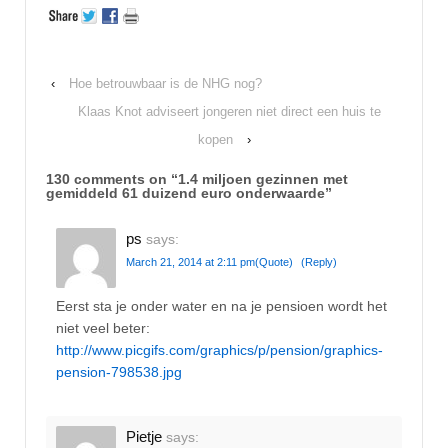
‹
Hoe betrouwbaar is de NHG nog?
Klaas Knot adviseert jongeren niet direct een huis te
kopen
›
130 comments on “
1.4 miljoen gezinnen met
gemiddeld 61 duizend euro onderwaarde
”
ps
says:
March 21, 2014 at 2:11 pm
(Quote)
(Reply)
Eerst sta je onder water en na je pensioen wordt het
niet veel beter:
http://www.picgifs.com/graphics/p/pension/graphics-
pension-798538.jpg
Pietje
says: