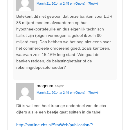
March 21, 2014 at 2:45 pm
(Quote)
(Reply)
Betekent dit niet gewoon dat onze banken voor EUR
85 miljard moeten afwaarderen op hun
hypotheekportefeuille en dus eigenlijk technisch
failliet zijn (eigen vermogen is geloof ik zo’n 90
miljard eur). Dan hebben we het nog niet eens over
het commercieële onroerend goed, zoals kantoren,
waarvan zo’n 15-16% leeg staat. Wie gaat de
banken redden, de belastingbetaler of de
rekening/deposotohouder?
magnum
says:
March 21, 2014 at 2:49 pm
(Quote)
(Reply)
Dit is wel een heel treurige onderdeel van de cbs
cijfers als je een beetje gaat spitten in de tabel
http://statline.cbs.nl/StatWeb/publication/?