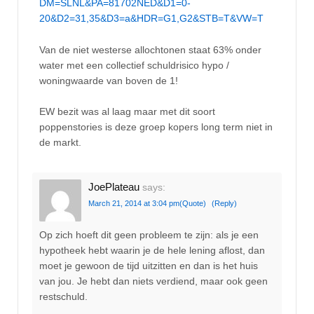
DM=SLNL&PA=81702NED&D1=0-
20&D2=31,35&D3=a&HDR=G1,G2&STB=T&VW=T
Van de niet westerse allochtonen staat 63% onder
water met een collectief schuldrisico hypo /
woningwaarde van boven de 1!
EW bezit was al laag maar met dit soort
poppenstories is deze groep kopers long term niet in
de markt.
JoePlateau
says:
March 21, 2014 at 3:04 pm
(Quote)
(Reply)
Op zich hoeft dit geen probleem te zijn: als je een
hypotheek hebt waarin je de hele lening aflost, dan
moet je gewoon de tijd uitzitten en dan is het huis
van jou. Je hebt dan niets verdiend, maar ook geen
restschuld.