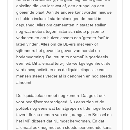
enkeling die kan lost wat af, een druppel op een
gloeiende plaat. Aan de andere kant worden nieuwe
schulden inclusief startersleningen de markt in
gepushed. Alles om gemeenten in staat te stellen
nog wat meters tegen historisch idiote prijzen te
verkopen en om huizenleasers een ‘greater fool’ te
laten vinden. Alles om de BB-ers met vier- of
vijftonners het gevoel te geven van herstel en
bodemvorming. De ‘return to normal’ is goeddeels
een feit. Dit allemaal terwijl de werkgelegenheid, de
verdiencapaciteit en dus de liquiditeitspositie van
mensen steeds verder af is genomen en nog steeds
afneemt.
De liquidatiefase moet nog komen. Dat geldt ook
voor bedrijfsonroerendgoed. Nu eens zien of de
politiek nog eens wat kunstgrepen uit de hoge hoed
tovert. Ik zou menen van niet, aangezien Brussel en
het IMF dicteert dat NL moet hervormen. En dat
allemaal ook nog met een steeds toenemende kans