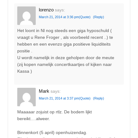
lorenzo
says:
March 21, 2014 at 3:36 pm
(Quote)
(Reply)
Het loont in Nl nog steeds een giga hyposchuld (
vraagt u Rene Froger , als voorbeeld recent ..) te
hebben en een evenzo giga positieve liquiditeits
positie .
U wordt namelijk in deze geholpen door de meute
(zij kopen namelijk concertkaartjes of kijken naar
Kassa )
Mark
says:
March 21, 2014 at 3:37 pm
(Quote)
(Reply)
Maaaaar zojuist op rtlz. De bodem lijkt
bereikt….alweer.
Binnenkort (5 april) openhuizendag.