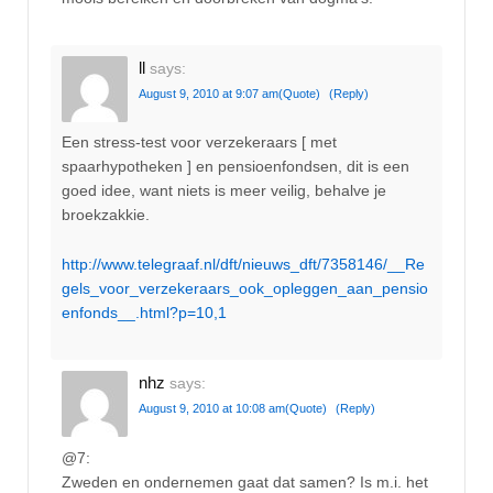
ll
says:
August 9, 2010 at 9:07 am
(Quote)
(Reply)
Een stress-test voor verzekeraars [ met
spaarhypotheken ] en pensioenfondsen, dit is een
goed idee, want niets is meer veilig, behalve je
broekzakkie.
http://www.telegraaf.nl/dft/nieuws_dft/7358146/__Re
gels_voor_verzekeraars_ook_opleggen_aan_pensio
enfonds__.html?p=10,1
nhz
says:
August 9, 2010 at 10:08 am
(Quote)
(Reply)
@7:
Zweden en ondernemen gaat dat samen? Is m.i. het