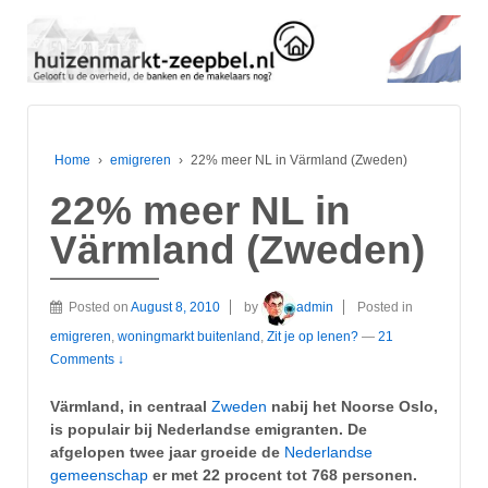
Home
›
emigreren
›
22% meer NL in Värmland (Zweden)
22% meer NL in
Värmland (Zweden)
Posted on
August 8, 2010
by
admin
Posted in
emigreren
,
woningmarkt buitenland
,
Zit je op lenen?
—
21
Comments ↓
Värmland, in centraal
Zweden
nabij het Noorse Oslo,
is populair bij Nederlandse emigranten. De
afgelopen twee jaar groeide de
Nederlandse
gemeenschap
er met 22 procent tot 768 personen.