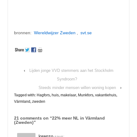
bronnen:
Wereldwijzer Zweden
,
svt.se
‹
Lijden jonge VVD stemmers aan het Stockholm
Syndroom?
Steeds minder mensen willen woning kopen
›
Tagged with:
Hagfors
,
huis
,
makelaar
,
Munkfors
,
vakantiehuis
,
Värmland
,
zweden
21 comments on “
22% meer NL in Värmland
(Zweden)
”
lorenzo
says: