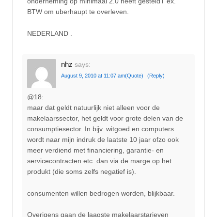
onderneming op minimaal 2.0 heeft gesteldT ex.
BTW om uberhaupt te overleven.
NEDERLAND .
nhz
says:
August 9, 2010 at 11:07 am
(Quote)
(Reply)
@18:
maar dat geldt natuurlijk niet alleen voor de
makelaarssector, het geldt voor grote delen van de
consumptiesector. In bijv. witgoed en computers
wordt naar mijn indruk de laatste 10 jaar ofzo ook
meer verdiend met financiering, garantie- en
servicecontracten etc. dan via de marge op het
produkt (die soms zelfs negatief is).
consumenten willen bedrogen worden, blijkbaar.
Overigens gaan de laagste makelaarstarieven