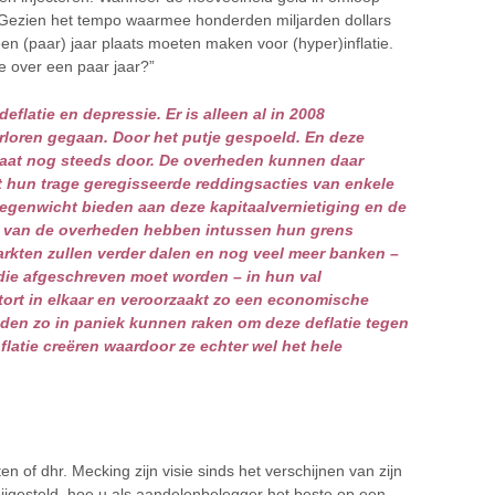
ie. Gezien het tempo waarmee honderden miljarden dollars
een (paar) jaar plaats moeten maken voor (hyper)inflatie.
ie over een paar jaar?”
eflatie en depressie. Er is alleen al in 2008
erloren gegaan. Door het putje gespoeld. En deze
 gaat nog steeds door. De overheden kunnen daar
t hun trage geregisseerde reddingsacties van enkele
egenwicht bieden aan deze kapitaalvernietiging en de
en van de overheden hebben intussen hun grens
rkten zullen verder dalen en nog veel meer banken –
 die afgeschreven moet worden – in hun val
ort in elkaar en veroorzaakt zo een economische
den zo in paniek kunnen raken om deze deflatie tegen
latie creëren waardoor ze echter wel het hele
en of dhr. Mecking zijn visie sinds het verschijnen van zijn
ijgesteld, hoe u als aandelenbelegger het beste op een