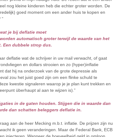
eel nog kleine kinderen heb die echter groter worden. De
en (redelijk) goed moment om een ander huis te kopen en
 “
at je bij deflatie moet
worden automatisch groter terwijl de waarde van het
. Een dubbele strop dus.
ar deflatie wat de schrijver in uw mail verwacht, of gaat
ndvliegen en dollars strooien en zo (hyper)inflatie
unt dat hij na onderzoek van de grote depressie als
val zou het juist goed zijn om een flinke schuld te
eze kwestie signaleren waarop je je plan kunt trekken en
erpunt überhaupt al aan te wijzen is).”
igaties in de gaten houden. Stijgen die in waarde dan
aarde dan schatten beleggers deflatie in.
raag aan de heer Mecking m.b.t. inflatie. De prijzen zijn nu
erwacht ik geen veranderingen. Maar de Federal Bank, ECB
en injecteren. Wanneer de hoeveelheid geld in omloop