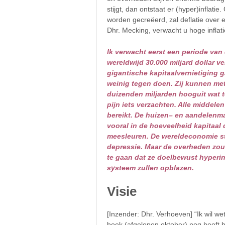
stijgt, dan ontstaat er (hyper)inflat
worden gecreëerd, zal deflatie over 
Dhr. Mecking, verwacht u hoge inflat
Ik verwacht eerst een periode van d
wereldwijd 30.000 miljard dollar v
gigantische kapitaalvernietiging
weinig tegen doen. Zij kunnen me
duizenden miljarden hooguit wat t
pijn iets verzachten. Alle middel
bereikt. De huizen– en aandelenma
vooral in de hoeveelheid kapitaal
meesleuren. De wereldeconomie st
depressie. Maar de overheden zou
te gaan dat ze doelbewust hyperinf
systeem zullen opblazen.
Visie
[Inzender: Dhr. Verhoeven] “Ik wil wet
boek (afgelopen oktober) nog heeft b