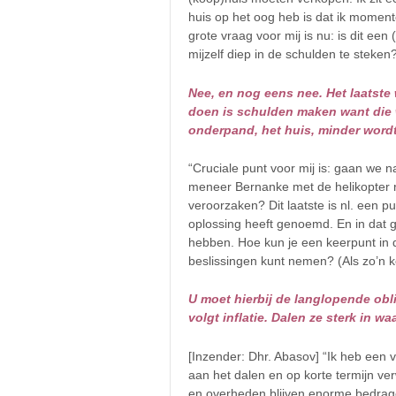
huis op het oog heb is dat ik moment
grote vraag voor mij is nu: is dit e
mijzelf diep in de schulden te steken?
Nee, en nog eens nee. Het laatste w
doen is schulden maken want die 
onderpand, het huis, minder wordt
“Cruciale punt voor mij is: gaan we na
meneer Bernanke met de helikopter ro
veroorzaken? Dit laatste is nl. een p
oplossing heeft genoemd. En in dat ge
hebben. Hoe kun je een keerpunt in d
beslissingen kunt nemen? (Als zo’n ke
U moet hierbij de langlopende obl
volgt inflatie. Dalen ze sterk in w
[Inzender: Dhr. Abasov] “Ik heb een v
aan het dalen en op korte termijn v
en overheden blijven enorme bedrag