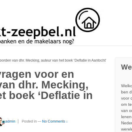
rden van dhr. Mecking, auteur van het boek ‘Deflatie in Aantocht’
We
ragen voor en
an dhr. Mecking,
Welko
t boek ‘Deflatie in
ben d
voor 
om te
van 
lenen
admin
Posted in
—
No Comments ↓
Neder
werel