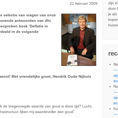
zijn i
21 februari 2009
door
je al
de selectie van vragen van onze
kopen
ehorende antwoorden van dhr.
huize
esproken boek ‘Deflatie in
rdeeld in de volgende
re
Ni
— 
op
wenst! Met vriendelijke groet, Hendrik Oude Nijhuis
ec
Ni
— 
op
ec
lijk de toegevoegde waarde van goud is deze tijd? Lucht,
hu
rastructuur lijken mij waardevoller dan goud”.
— 