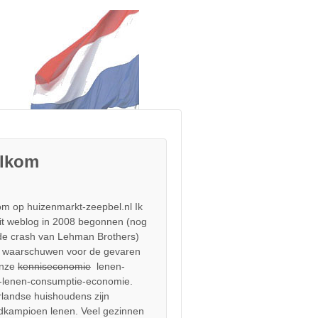
lkom
m op huizenmarkt-zeepbel.nl Ik
it weblog in 2008 begonnen (nog
de crash van Lehman Brothers)
 waarschuwen voor de gevaren
onze
kenniseconomie
lenen-
-lenen-consumptie-economie.
landse huishoudens zijn
dkampioen lenen. Veel gezinnen