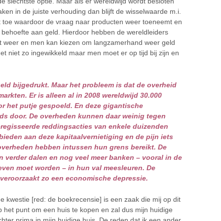
de slechtste optie. Maar als er wereldwijd wordt besloten
ken in de juiste verhouding dan blijft de wisselwaarde m.i.
t toe waardoor de vraag naar producten weer toeneemt en
n behoefte aan geld. Hierdoor hebben de wereldleiders
kt weer en men kan kiezen om langzamerhand weer geld
het niet zo ingewikkeld maar men moet er op tijd bij zijn en
geld bijgedrukt. Maar het probleem is dat de overheid
arkten. Er is alleen al in 2008 wereldwijd 30.000
or het putje gespoeld. En deze gigantische
eeds door. De overheden kunnen daar weinig tegen
eregisseerde reddingsacties van enkele duizenden
ieden aan deze kapitaalvernietiging en de pijn iets
 overheden hebben intussen hun grens bereikt. De
 verder dalen en nog veel meer banken – vooral in de
reven moet worden – in hun val meesleuren. De
n veroorzaakt zo een economische depressie.
e kwestie [red: de boekrecensie] is een zaak die mij op dit
p het punt om een huis te kopen en zal dus mijn huidige
hter prima in mijn huidige huis. De reden dat ik een ander