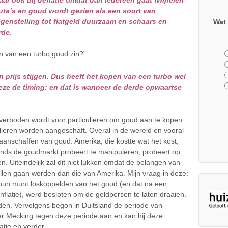
 maar ook bij deflatie omdat dan iedereen gaat twijfelen
uta’s en goud wordt gezien als een soort van
egenstelling tot fiatgeld duurzaam en schaars en
Wat 
rde.
n van een turbo goud zin?”
 prijs stijgen. Dus heeft het kopen van een turbo wel
n deze de timing: en dat is wanneer de derde opwaartse
t verboden wordt voor particulieren om goud aan te kopen
lieren worden aangeschaft. Overal in de wereld en vooral
aanschaffen van goud. Amerika, die kostte wat het kost,
funds de goudmarkt probeert te manipuleren, probeert op
. Uiteindelijk zal dit niet lukken omdat de belangen van
zullen gaan worden dan die van Amerika. Mijn vraag in deze:
 hun munt loskoppelden van het goud (en dat na een
nflatie), werd besloten om de geldpersen te laten draaien.
eden. Vervolgens begon in Duitsland de periode van
heer Mecking tegen deze periode aan en kan hij deze
atie en verder”.