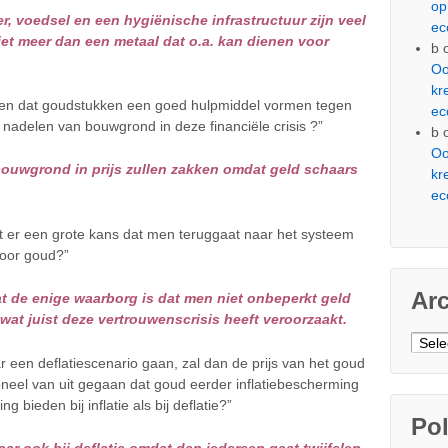
op
er, voedsel en een hygiënische infrastructuur zijn veel
ec
et meer dan een metaal dat o.a. kan dienen voor
b
Oo
kr
omen dat goudstukken een goed hulpmiddel vormen tegen
ec
en nadelen van bouwgrond in deze financiële crisis ?”
b
Oo
bouwgrond in prijs zullen zakken omdat geld schaars
kr
ec
at er een grote kans dat men teruggaat naar het systeem
oor goud?”
Ar
at de enige waarborg is dat men niet onbeperkt geld
 wat juist deze vertrouwenscrisis heeft veroorzaakt.
Arch
r een deflatiescenario gaan, zal dan de prijs van het goud
tioneel van uit gegaan dat goud eerder inflatiebescherming
bieden bij inflatie als bij deflatie?”
Pol