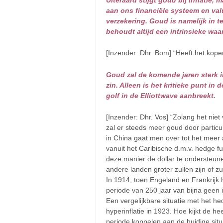
Uiteraard stijgt goud bij inflatie,
aan ons financiële systeem en val
verzekering. Goud is namelijk in t
behoudt altijd een intrinsieke waa
[Inzender: Dhr. Bom] “Heeft het kope
Goud zal de komende jaren sterk in
zin. Alleen is het kritieke punt i
golf in de Elliottwave aanbreekt.
[Inzender: Dhr. Vos] “Zolang het nie
zal er steeds meer goud door particu
in China gaat men over tot het meer 
vanuit het Caribische d.m.v. hedge 
deze manier de dollar te ondersteunen
andere landen groter zullen zijn of 
In 1914, toen Engeland en Frankrijk
periode van 250 jaar van bijna geen i
Een vergelijkbare situatie met het h
hyperinflatie in 1923. Hoe kijkt de 
periode koppelen aan de huidige situ