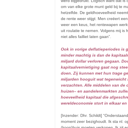
werd bijgedrukt. Logisch want dat is 
om van elke grote munt geld bij te ma
hetzelfde. De geldhoeveelheid neem
de rente weer stijgt. Men creëert ee
weer een keus, het rentewapen wer
uit roulatie te nemen. Volgens mij is 
niet alles failliet laten gaan”.
Ook in vorige deflatieperiodes is 
minder machtig is dan de kapitaalm
miljard dollar verloren gegaan. Do
kapitaalvernietiging gaat nog st
doen. Zij kunnen met hun trage g
miljarden hooguit wat tegenwicht b
verzachten. Alle middelen van de
huizen– en aandelenmarkten zullen
hoeveelheid kapitaal die afgesch
wereldeconomie stort in elkaar e
[Inzender: Dhr. Schildt] “Onderstaand
moment zeer bezighoudt. Ik sta nl. o
(koop)huis moeten verkopen. Ik zit ec