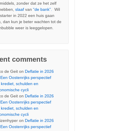
nmiddels, zonder dat ze het zelf
 hebben,
slaaf
van
“de bank”.
Wil
s starter in 2022 een huis gaan
, dan kun je beter wachten tot de
nbubble weer is leeggelopen.
cent comments
co de Geit
on
Deflatie in 2026
Een Oostenrijks perspectief
 krediet, schulden en
onomische cycli
co de Geit
on
Deflatie in 2026
Een Oostenrijks perspectief
 krediet, schulden en
onomische cycli
izenhyper
on
Deflatie in 2026
Een Oostenrijks perspectief