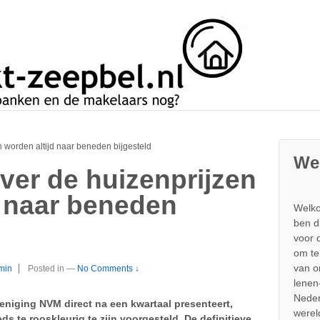
n worden altijd naar beneden bijgesteld
We
ver de huizenprijzen
d naar beneden
Welko
ben d
voor 
om te
van 
min
Posted in
—
No Comments ↓
lenen
Neder
eniging NVM direct na een kwartaal presenteert,
werel
ds te rooskleurig te zijn voorgesteld. De definitieve