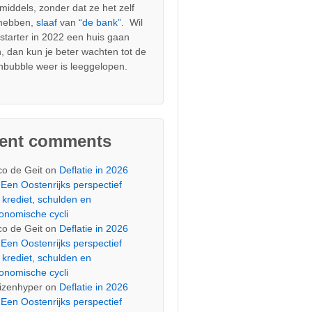
nmiddels, zonder dat ze het zelf
 hebben,
slaaf
van
“de bank”.
Wil
s starter in 2022 een huis gaan
, dan kun je beter wachten tot de
nbubble weer is leeggelopen.
cent comments
co de Geit
on
Deflatie in 2026
Een Oostenrijks perspectief
 krediet, schulden en
onomische cycli
co de Geit
on
Deflatie in 2026
Een Oostenrijks perspectief
 krediet, schulden en
onomische cycli
izenhyper
on
Deflatie in 2026
Een Oostenrijks perspectief