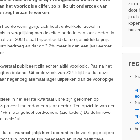
zijn i
an het voorlopige cijfer, zo blijkt uit onderzoek van
door
n zegt eraan te werken.
je al
kopen
 hoe de woningprijs zich heeft ontwikkeld, zowel in
huize
als in vergelijking met dezelfde periode een jaar eerder. In
aal van 2008 staat bijvoorbeeld dat de gemiddelde prijs
ro bedroeg en dat dit 3,2% meer is dan een jaar eerder
er.
re
artaal publiceert zijn echter altijd voorlopig. Pas na het
 cijfers bekend. Uit onderzoek van Z24 blijkt nu dat deze
Ni
e jaar nagenoeg allemaal lager uitpakken dan de voorlopige
— 
op
ec
leek in het eerste kwartaal uit te zijn gekomen op
Ni
,8 procent meer dan een jaar eerder. Ten opzichte van een
— 
,4%, maar geheel verdwenen. (Zie kader.) De definitieve
op
t actief uit.
ec
hu
t dit waarschijnlijk komt doordat in de voorlopige cijfers
— 
ht zijn, nog niet zijn meegeteld en in de definitieve