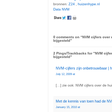
bronnen:
Z24
,
huizenhype.nl
Data NVM
0 comments on “
NVM cijfers over 
bijgesteld
”
2 Pings/Trackbacks for "NVM cijfe
bijgesteld"
NVM-cijfers zijn onbetrouwbaar | 
July 12, 2009 at
[…] zie ook: NVM cijfers over de hu
Met de kennis van toen had de NV
January 15, 2010 at