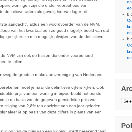
op
kopere woningen zijn die onder voorbehoud van
ec
 definitieve cijfers als gevolg hiervan lager uit.
b
Oo
tste aandacht”, aldus een woordvoerder van de NVM,
kr
 afloop van het kwartaal een zo goed mogelijk beeld van dat
ec
opige cijfers zo min mogelijk afwijken van de definitieve
b
Oo
kr
 de NVM zijn ook de huizen die onder voorbehoud
ec
mee te tellen.
rreweg de grootste makelaarsvereniging van Nederland.
Ar
berekenen moet je naar de definitieve cijfers kijken. Ook
middelde prijs van een woning in bijvoorbeeld het eerste
om je op basis van de gegeven gemiddelde prijs van
Arch
en stijging van 2,8% ten opzichte van een jaar geleden.
signaleer je op basis van deze cijfers in plaats van een
Pol
stijging van de prijs van een woning wordt berekend “aan