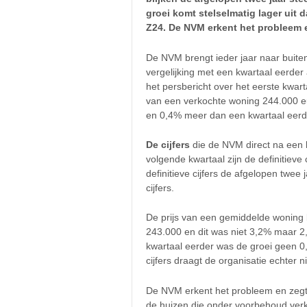
groei komt stelselmatig lager uit d
Z24. De NVM erkent het probleem e
De NVM brengt ieder jaar naar buiten
vergelijking met een kwartaal eerder 
het persbericht over het eerste kwart
van een verkochte woning 244.000 eu
en 0,4% meer dan een kwartaal eerd
De cijfers
die de NVM direct na een kw
volgende kwartaal zijn de definitieve
definitieve cijfers de afgelopen twe
cijfers.
De prijs van een gemiddelde woning b
243.000 en dit was niet 3,2% maar 2
kwartaal eerder was de groei geen 0
cijfers draagt de organisatie echter nie
De NVM erkent het probleem en zegt da
de huizen die onder voorbehoud verkoc