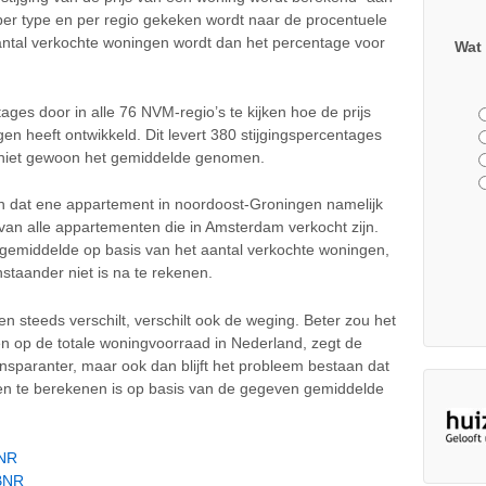
er type en per regio gekeken wordt naar de procentuele
aantal verkochte woningen wordt dan het percentage voor
Wat 
ages door in alle 76 NVM-regio’s te kijken hoe de prijs
en heeft ontwikkeld. Dit levert 380 stijgingspercentages
r niet gewoon het gemiddelde genomen.
 van dat ene appartement in noordoost-Groningen namelijk
 van alle appartementen die in Amsterdam verkocht zijn.
middelde op basis van het aantal verkochte woningen,
nstaander niet is na te rekenen.
n steeds verschilt, verschilt ook de weging. Beter zou het
ren op de totale woningvoorraad in Nederland, zegt de
ansparanter, maar ook dan blijft het probleem bestaan dat
 een te berekenen is op basis van de gegeven gemiddelde
BNR
 BNR