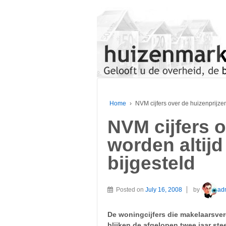
Home
›
NVM cijfers over de huizenprijze
NVM cijfers o
worden altij
bijgesteld
Posted on
July 16, 2008
by
ad
De woningcijfers die makelaarsver
blijken de afgelopen twee jaar stee