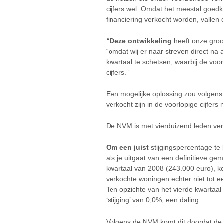
cijfers wel. Omdat het meestal goed
financiering verkocht worden, vallen de
“Deze ontwikkeling
heeft onze groo
“omdat wij er naar streven direct na
kwartaal te schetsen, waarbij de voorl
cijfers.”
Een mogelijke oplossing zou volgens
verkocht zijn in de voorlopige cijfers 
De NVM is met vierduizend leden ve
Om een juist
stijgingspercentage te 
als je uitgaat van een definitieve ge
kwartaal van 2008 (243.000 euro), k
verkochte woningen echter niet tot e
Ten opzichte van het vierde kwartaal 
‘stijging’ van 0,0%, een daling.
Volgens de NVM komt dit doordat de 