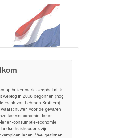
lkom
m op huizenmarkt-zeepbel.nl Ik
it weblog in 2008 begonnen (nog
de crash van Lehman Brothers)
 waarschuwen voor de gevaren
onze
kenniseconomie
lenen-
-lenen-consumptie-economie.
landse huishoudens zijn
dkampioen lenen. Veel gezinnen