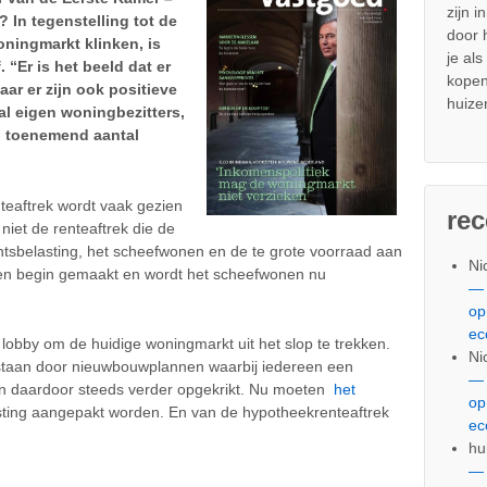
zijn i
In tegenstelling tot de
door
oningmarkt klinken, is
je al
 “Er is het beeld dat er
kopen
ar er zijn ook positieve
huize
l eigen woningbezitters,
n toenemend aantal
teaftrek wordt vaak gezien
re
niet de renteaftrek die de
chtsbelasting, het scheefwonen en de te grote voorraad aan
Ni
 een begin gemaakt en wordt het scheefwonen nu
— 
op
ec
lobby om de huidige woningmarkt uit het slop te trekken.
Ni
tstaan door nieuwbouwplannen waarbij iedereen een
— 
ijn daardoor steeds verder opgekrikt. Nu moeten
het
op
ting aangepakt worden. En van de hypotheekrenteaftrek
ec
hu
— 