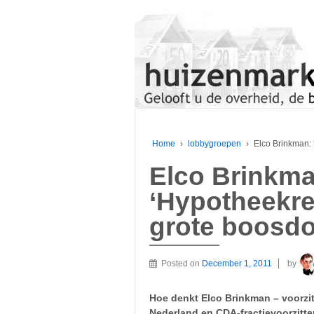
Home
›
lobbygroepen
›
Elco Brinkman: 
Elco Brinkma
‘Hypotheekren
grote boosdo
Posted on
December 1, 2011
by
Hoe denkt Elco Brinkman – voorzi
Nederland en CDA-fractievoorzitte