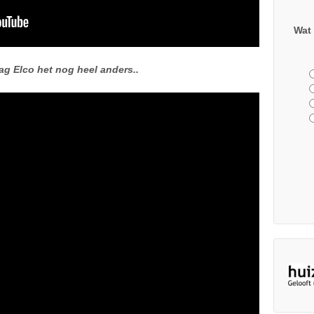
Wat 
ag Elco het nog heel anders..