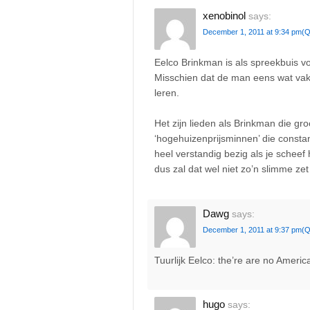
xenobinol
says:
December 1, 2011 at 9:34 pm
(Q
Eelco Brinkman is als spreekbuis v
Misschien dat de man eens wat vak
leren.
Het zijn lieden als Brinkman die gro
‘hogehuizenprijsminnen’ die constan
heel verstandig bezig als je schee
dus zal dat wel niet zo’n slimme zet 
Dawg
says:
December 1, 2011 at 9:37 pm
(Q
Tuurlijk Eelco: the’re are no Ameri
hugo
says: