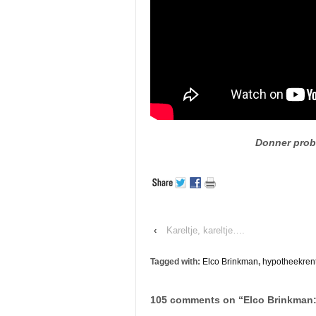
Donner probe
‹
Kareltje, kareltje….
Tagged with:
Elco Brinkman
,
hypotheekrent
105 comments on “
Elco Brinkman: