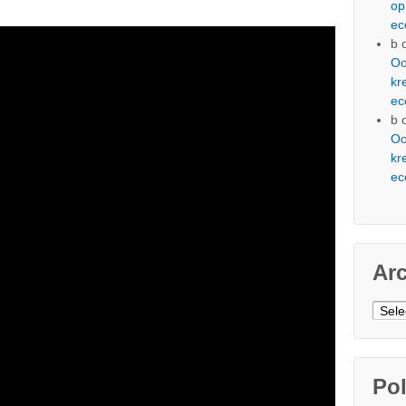
op
ec
b
Oo
kr
ec
b
Oo
kr
ec
Ar
Arch
Pol