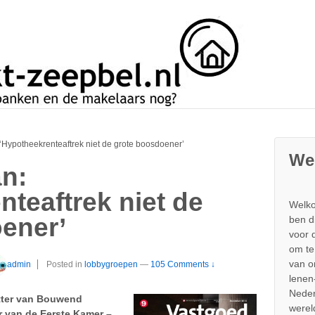
‘Hypotheekrenteaftrek niet de grote boosdoener’
We
n:
teaftrek niet de
Welko
ener’
ben d
voor 
om te
van 
admin
Posted in
lobbygroepen
—
105 Comments ↓
lenen
Neder
tter van Bouwend
werel
r van de Eerste Kamer –