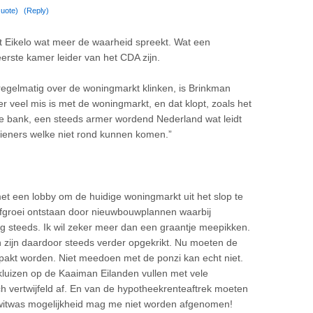
uote)
(Reply)
t Eikelo wat meer de waarheid spreekt. Wat een
erste kamer leider van het CDA zijn.
e regelmatig over de woningmarkt klinken, is Brinkman
t er veel mis is met de woningmarkt, en dat klopt, zoals het
 bank, een steeds armer wordend Nederland wat leidt
ieners welke niet rond kunnen komen.”
et een lobby om de huidige woningmarkt uit het slop te
efgroei ontstaan door nieuwbouwplannen waarbij
og steeds. Ik wil zeker meer dan een graantje meepikken.
en zijn daardoor steeds verder opgekrikt. Nu moeten de
pakt worden. Niet meedoen met de ponzi kan echt niet.
kluizen op de Kaaiman Eilanden vullen met vele
ch vertwijfeld af. En van de hypotheekrenteaftrek moeten
de witwas mogelijkheid mag me niet worden afgenomen!