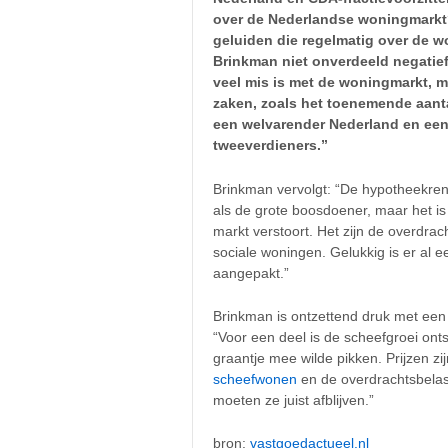
over de Nederlandse woningmarkt? 
geluiden die regelmatig over de w
Brinkman niet onverdeeld negatief.
veel mis is met de woningmarkt, ma
zaken, zoals het toenemende aanta
een welvarender Nederland en ee
tweeverdieners.”
Brinkman vervolgt: “De hypotheekren
als de grote boosdoener, maar het is 
markt verstoort. Het zijn de overdra
sociale woningen. Gelukkig is er al
aangepakt.”
Brinkman is ontzettend druk met een 
“Voor een deel is de scheefgroei on
graantje mee wilde pikken. Prijzen z
scheefwonen
en de overdrachtsbelas
moeten ze juist afblijven.”
bron:
vastgoedactueel.nl