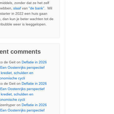
nmiddels, zonder dat ze het zelf
 hebben,
slaaf
van
“de bank”.
Wil
s starter in 2022 een huis gaan
, dan kun je beter wachten tot de
nbubble weer is leeggelopen.
cent comments
co de Geit
on
Deflatie in 2026
Een Oostenrijks perspectief
 krediet, schulden en
onomische cycli
co de Geit
on
Deflatie in 2026
Een Oostenrijks perspectief
 krediet, schulden en
onomische cycli
izenhyper
on
Deflatie in 2026
Een Oostenrijks perspectief