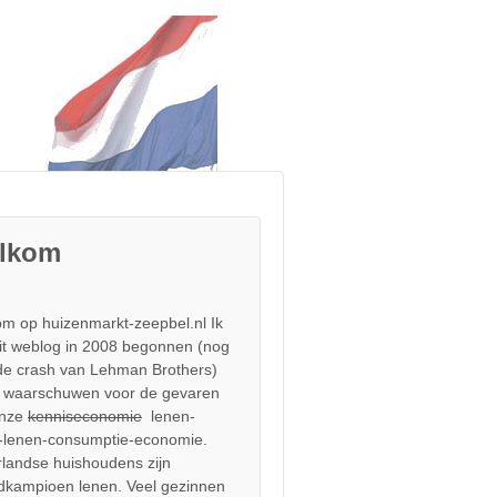
lkom
m op huizenmarkt-zeepbel.nl Ik
it weblog in 2008 begonnen (nog
de crash van Lehman Brothers)
 waarschuwen voor de gevaren
onze
kenniseconomie
lenen-
-lenen-consumptie-economie.
landse huishoudens zijn
dkampioen lenen. Veel gezinnen