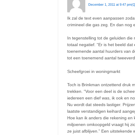
December 1, 2011 at 9:47 pm
(Q
Ik zal de text even aanpassen zoda
crimineel die gas zeg. En dan nog e
In tegenstelling tot de geluiden di
totaal negatief. “Er is het beeld da
toenemende aantal huurders van de
tot een toenemend aantal tweeverd
Scheefgroei in woningmarkt
Toch is Brinkman ontzettend druk m
trekken. “Voor een deel is de sche
iedereen een dief was, ik ook en n
Nu wordt dat steeds lastiger. Prijz
laatste verstandigen keihard aange
Hoe kan ik anders die rekening en 
miljoenen omkoopgeld vraagt hij zi
ze juist afblijven.” Een uitsteken