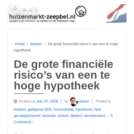
Home
›
banken
›
De grote financiële risico’s van een te hoge
hypotheek
De grote financiële
risico’s van een te
hoge hypotheek
Posted on
July 25, 2008
by
admin
Posted in
banken
,
geldgroei (M3)
,
huizenmarkt
,
hypotheek
,
Niet
gecategoriseerd
,
recessie
,
schuld
,
starters
,
verzekeraars
—
9
Comments ↓