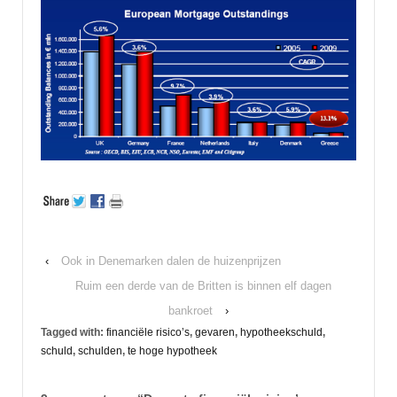
‹
Ook in Denemarken dalen de huizenprijzen
Ruim een derde van de Britten is binnen elf dagen
bankroet
›
Tagged with:
financiële risico’s
,
gevaren
,
hypotheekschuld
,
schuld
,
schulden
,
te hoge hypotheek