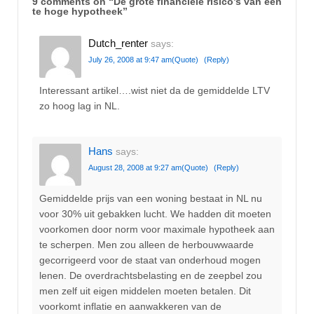
9 comments on “
De grote financiële risico’s van een
te hoge hypotheek
”
Dutch_renter
says:
July 26, 2008 at 9:47 am
(Quote)
(Reply)
Interessant artikel….wist niet da de gemiddelde LTV
zo hoog lag in NL.
Hans
says:
August 28, 2008 at 9:27 am
(Quote)
(Reply)
Gemiddelde prijs van een woning bestaat in NL nu
voor 30% uit gebakken lucht. We hadden dit moeten
voorkomen door norm voor maximale hypotheek aan
te scherpen. Men zou alleen de herbouwwaarde
gecorrigeerd voor de staat van onderhoud mogen
lenen. De overdrachtsbelasting en de zeepbel zou
men zelf uit eigen middelen moeten betalen. Dit
voorkomt inflatie en aanwakkeren van de