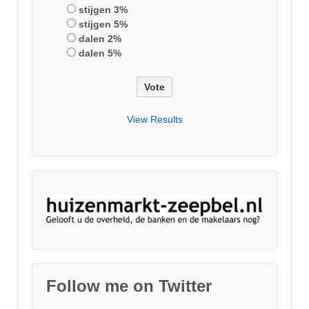
stijgen 3%
stijgen 5%
dalen 2%
dalen 5%
View Results
Follow me on Twitter