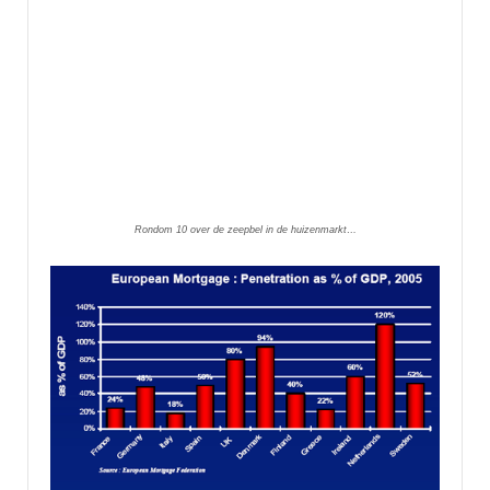
Rondom 10 over de zeepbel in de huizenmarkt…