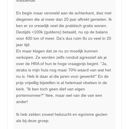
voldoende.
En begin maar versneld aan de achterkant, dwz met
diegenen die al meer dan 20 jaar aftrekt genieten. Ik
ken er zo vreselijk veel die praktisch gratis wonen.
Destijds <100k (guldens) betaald, nu op de balans
voor 400 ton of meer. Da's dus ruim 8x zo veel in 20
jaar tijd.
En maar klagen dat ze nu zo moeilijk kunnen
verkopen. Ze worden zelfs ronduit agressief als je
over de HRA of hun te hoge vraagprijs begint. "Ja,
straks is mijn huis nog maar 70% waard van wat het
nu is. Heb ik daar al die jaren voor gewerkt!" En de
prijs vrijwillig bijstellen is al helemaal vloeken in de
kerk. "Ik ben toch geen dief van eigen
portemonnee?" Nee, maar wel van die van een
ander!
Ik heb zelden zoveel hebzucht en egoïsme gezien
als bij deze groep.