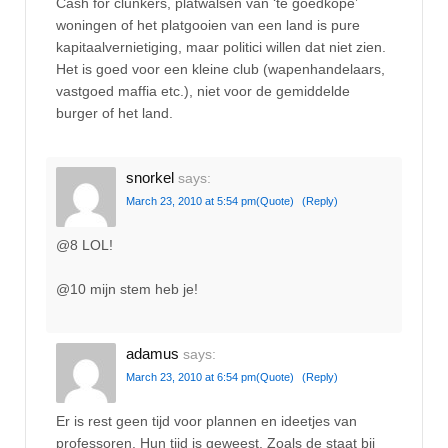
Cash for clunkers, platwalsen van ‘te goedkope’
woningen of het platgooien van een land is pure
kapitaalvernietiging, maar politici willen dat niet zien.
Het is goed voor een kleine club (wapenhandelaars,
vastgoed maffia etc.), niet voor de gemiddelde
burger of het land.
snorkel
says:
March 23, 2010 at 5:54 pm
(Quote)
(Reply)
@8 LOL!
@10 mijn stem heb je!
adamus
says:
March 23, 2010 at 6:54 pm
(Quote)
(Reply)
Er is rest geen tijd voor plannen en ideetjes van
professoren. Hun tijd is geweest. Zoals de staat bij