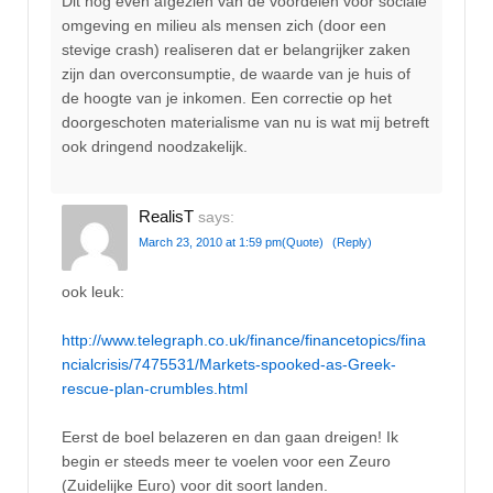
Dit nog even afgezien van de voordelen voor sociale
omgeving en milieu als mensen zich (door een
stevige crash) realiseren dat er belangrijker zaken
zijn dan overconsumptie, de waarde van je huis of
de hoogte van je inkomen. Een correctie op het
doorgeschoten materialisme van nu is wat mij betreft
ook dringend noodzakelijk.
RealisT
says:
March 23, 2010 at 1:59 pm
(Quote)
(Reply)
ook leuk:
http://www.telegraph.co.uk/finance/financetopics/fina
ncialcrisis/7475531/Markets-spooked-as-Greek-
rescue-plan-crumbles.html
Eerst de boel belazeren en dan gaan dreigen! Ik
begin er steeds meer te voelen voor een Zeuro
(Zuidelijke Euro) voor dit soort landen.