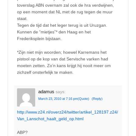
toverslag ABN overnam zal ook de hra verdwijnen,
op een moment dat NL met de rug tegen de muur
staat.
Tegen de tijd dat het leger terug is uit Uruzgan.
Kunnen de “mietjes”* den Haag en het
Frederiksplein bijstaan.
*Zijn niet mijn woorden; hoewel Karremans het
pistool op de kop van dat Servische varken had
moeten zetten. Zo’n kans krijgt hij nooit meer om
zichzelf onsterfelijk te maken.
adamus
says:
March 23, 2010 at 7:16 pm
(Quote)
(Reply)
http://www.z24.nl/overz24/twitter/artikel_128197.z24/
Van_Lanschot_haalt_geld_op.html
ABP?