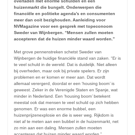
overladen met enorme schulden en een
huizenmarkt die bungelt. Onderwerpen die
financiële en politieke agenda’s en consumenten
meer dan ooit bezighouden. Aanleiding voor
NVMagazine voor een gesprek met topeconoom
Sweder van Wijnbergen. “Mensen zullen moeten
accepteren dat de huizen minder waard worden.”
Met grove pennenstreken schetst Sweder van
Wijnbergen de huidige financiële stand van zaken. “Er is
te veel schuld in de wereld. Dat is duidelijk. Niet alleen
bij overheden, maar ook bij private spelers. Er zijn
problemen en er komen er meer aan. Dat wordt
allemaal verergerd, doordat er een ‘housing boom’ is
geweest. Zeker in de Verenigde Staten en Spanje, wat
minder in Nederland. Een ‘housing boom’ betekent
meestal ook dat mensen te veel schuld op zich hebben
genomen. Er was een enorme bubbel, een
huizenprijzenexplosie en die is weer weg. Rijkdom is
niet af te meten aan een bubbel in de huizenmarkt, net
zo min aan een daling. Mensen zullen moeten
accepteren dat huizen minder waard worden.”