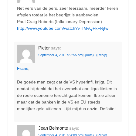
Net vers van de pers, zeer leerzaam, meerder keren
afsplen totdat je het begrijpt is aanbevolen.
Paul Craig Roberts (Inflationary Depression)
http://www.youtube.com/watch?v=IMvQFkFRjtw
Pieter
says:
September 4, 2011 at 3:55 pm
(Quote)
(Reply)
Frans
,
De goede man zegt dat de VS hyperinfl. krijgt. Dit
omdat hij denkt dat het overschot aan liquiditeiten in
de reele economie terecht gaat komen. Ik zie alleen
maar dat de banken in de VS en EU steeds
moeilijker geld uitlenen. Lijkt mij dus onzin. Deflatie!
Jean Belmonte
says:
September 4, 2011 at 4:09 pm
(Quote)
(Reply)