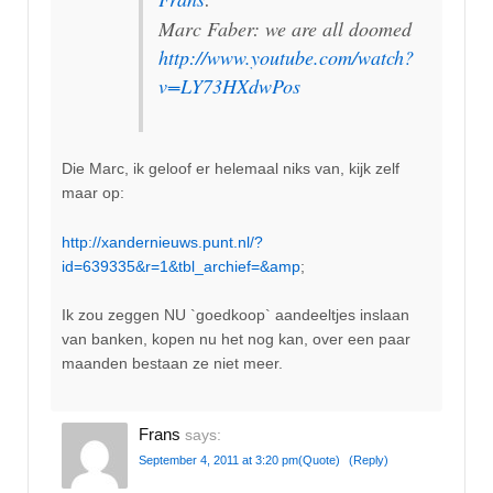
Marc Faber: we are all doomed
http://www.youtube.com/watch?
v=LY73HXdwPos
Die Marc, ik geloof er helemaal niks van, kijk zelf
maar op:
http://xandernieuws.punt.nl/?
id=639335&r=1&tbl_archief=&amp
;
Ik zou zeggen NU `goedkoop` aandeeltjes inslaan
van banken, kopen nu het nog kan, over een paar
maanden bestaan ze niet meer.
Frans
says:
September 4, 2011 at 3:20 pm
(Quote)
(Reply)