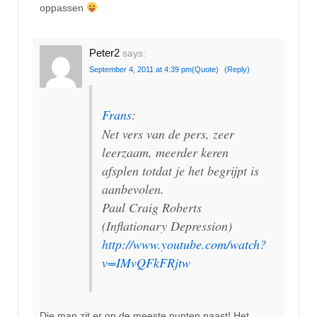
oppassen
Peter2
says:
September 4, 2011 at 4:39 pm
(Quote)
(Reply)
Frans
:
Net vers van de pers, zeer
leerzaam, meerder keren
afsplen totdat je het begrijpt is
aanbevolen.
Paul Craig Roberts
(Inflationary Depression)
http://www.youtube.com/watch?
v=IMvQFkFRjtw
Die man zit er op de meeste punten naast! Het