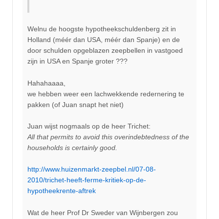
Welnu de hoogste hypotheekschuldenberg zit in
Holland (méér dan USA, méér dan Spanje) en de
door schulden opgeblazen zeepbellen in vastgoed
zijn in USA en Spanje groter ???
Hahahaaaa,
we hebben weer een lachwekkende redernering te
pakken (of Juan snapt het niet)
Juan wijst nogmaals op de heer Trichet:
All that permits to avoid this overindebtedness of the
households is certainly good.
http://www.huizenmarkt-zeepbel.nl/07-08-
2010/trichet-heeft-ferme-kritiek-op-de-
hypotheekrente-aftrek
Wat de heer Prof Dr Sweder van Wijnbergen zou