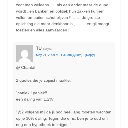
zegt men weleens……als een ander maar de dupe
wordt .,en banken en politiek hun zakken kunnen
vullen.en buiten schot blijven !!,…….de grofste
oplichting die maar denkbaar is.,………en gij moogt
toezien en alles aanvaarden !!
TU
says:
May 21, 2009 at 11:31 am
(Quote)
(Reply)
@ Chantal
2 quotes die je zojuist maakte:
“paniek!! paniek!!
een daling van 1.2%”
“@2 volgens mij ga jij nog heel lang moeten wachten
op je 30% daling. Tegen die er is, ben je te oud om
nog een hypotheek te krijgen.”