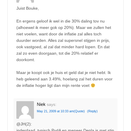
Juist Bouke,
En ergens geloof ik wel in die 30% daling tov nu
(alhoewel ik meer gok op 20%). Maar we zullen het
niet voelen, want door de inflatie zal alles toch
duurder worden. Alles zal supersnel stijgen in prijs,
ook vastgoed, al zal dat minder hard lopen. En dat
zal zo even doorgaan, tot die 20% relatief er
doorkomt.
Maar je koopt ook je huis et geld dat je niet hebt. Ik
heb geleend aan 3.49%, hoelang zal het duren voor
de inflatie hoger ligt dan mijn rente voet
Niek
says:
May 21, 2009 at 10:33 am
(Quote)
(Reply)
@JH(2):
inderdaad, typisch PvdA en meneer Depla is met stip