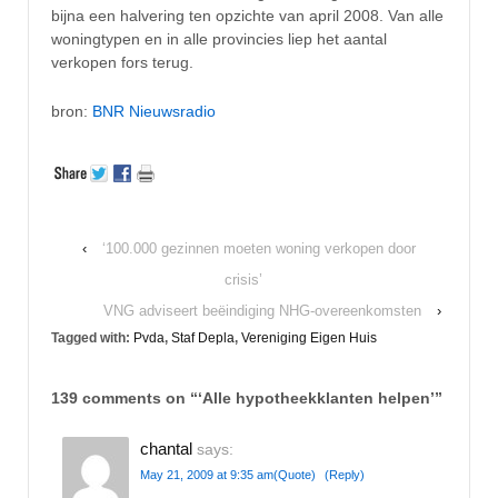
bijna een halvering ten opzichte van april 2008. Van alle
woningtypen en in alle provincies liep het aantal
verkopen fors terug.
bron:
BNR Nieuwsradio
‹
‘100.000 gezinnen moeten woning verkopen door
crisis’
VNG adviseert beëindiging NHG-overeenkomsten
›
Tagged with:
Pvda
,
Staf Depla
,
Vereniging Eigen Huis
139 comments on “
‘Alle hypotheekklanten helpen’
”
chantal
says:
May 21, 2009 at 9:35 am
(Quote)
(Reply)