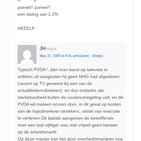
paniek!! paniek!!
een daling van 1.2%
HEEELP
JH
says:
May 21, 2009 at 9:41 am
(Quote)
(Reply)
Typisch PVDA !, één man barst op televisie in
snikken uit aangezien hij geen NHG had afgesloten
(recent op TV geweest bij een van de
actualiteitenrubrieken), en dus ondanks zijn
werkeloosheid buiten de coulanceregeling valt, en de
PVDA wil meteen scoren door, in dit geval op kosten
van de hypotheekver-strekkers, uitstel van executie
te verlenen.Dit laatste aangezien de betreffende
man een laat vijftiger was met vrijwel geen kansen
op de arbeidsmarkt.
Op deze manier kan het door overheidsingrijpen nog