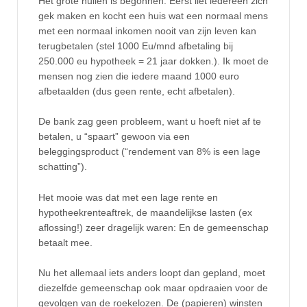
Het grote huilen is begonnen. Eerst liet iedereen zich
gek maken en kocht een huis wat een normaal mens
met een normaal inkomen nooit van zijn leven kan
terugbetalen (stel 1000 Eu/mnd afbetaling bij
250.000 eu hypotheek = 21 jaar dokken.). Ik moet de
mensen nog zien die iedere maand 1000 euro
afbetaalden (dus geen rente, echt afbetalen).
De bank zag geen probleem, want u hoeft niet af te
betalen, u “spaart” gewoon via een
beleggingsproduct (“rendement van 8% is een lage
schatting”).
Het mooie was dat met een lage rente en
hypotheekrenteaftrek, de maandelijkse lasten (ex
aflossing!) zeer dragelijk waren: En de gemeenschap
betaalt mee.
Nu het allemaal iets anders loopt dan gepland, moet
diezelfde gemeenschap ook maar opdraaien voor de
gevolgen van de roekelozen. De (papieren) winsten