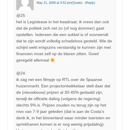
May 21, 2009 at 3:52 pm
(Quote)
(Reply)
@25:
het is Legiolease in het kwadraat; ik vrees dan ook
dat de politiek zich net zo (of nog dommer) gaat
opstellen. Iedereen die een sukkel is of voorwendt
dat te zijn wordt volledig schadeloos gesteld. Wie de
schijnt wekt enigszins verstandig te kunnen zijn met
financien moet zelf op de blaren zitten. Goed
geregeld allemaal
@24:
ik zag net een filmpje op RTL over de Spaanse
huizenmarkt. Een projectontwikkelaar stelt daar dat
de (nieuwbouw) prijzen al 30-40% gedaald zijn,
terwijl de officiele daling (volgens de regering)
slechts 9% is. Prijzen zouden nu terug zijn op het
nivo van 7-9 jaar geleden (dat is aan de Costa’s
denk ik, in het binnenland waar minder toeristen en
sprinkhanen komen is er nog weinig prijsdaling).