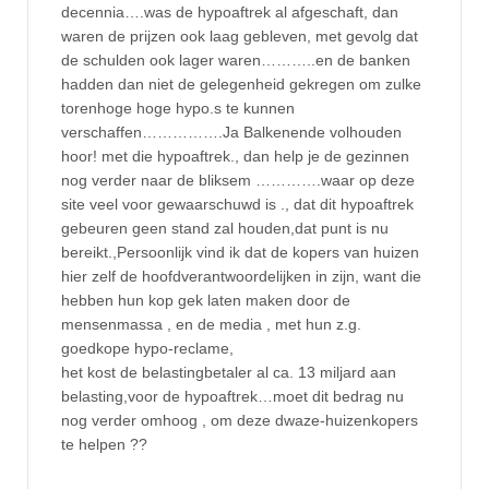
decennia….was de hypoaftrek al afgeschaft, dan
waren de prijzen ook laag gebleven, met gevolg dat
de schulden ook lager waren………..en de banken
hadden dan niet de gelegenheid gekregen om zulke
torenhoge hoge hypo.s te kunnen
verschaffen…………….Ja Balkenende volhouden
hoor! met die hypoaftrek., dan help je de gezinnen
nog verder naar de bliksem ………….waar op deze
site veel voor gewaarschuwd is ., dat dit hypoaftrek
gebeuren geen stand zal houden,dat punt is nu
bereikt.,Persoonlijk vind ik dat de kopers van huizen
hier zelf de hoofdverantwoordelijken in zijn, want die
hebben hun kop gek laten maken door de
mensenmassa , en de media , met hun z.g.
goedkope hypo-reclame,
het kost de belastingbetaler al ca. 13 miljard aan
belasting,voor de hypoaftrek…moet dit bedrag nu
nog verder omhoog , om deze dwaze-huizenkopers
te helpen ??